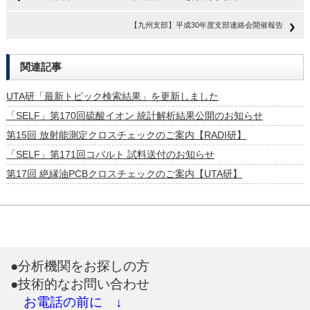
【九州支部】平成30年度支部連絡会開催報告
関連記事
UTA研「最新トピック検索結果」を更新しました
「SELF」第170回硫酸イオン 統計解析結果公開のお知らせ
第15回 放射能測定クロスチェックのご案内【RADI研】
「SELF」第171回コバルト 試料送付のお知らせ
第17回 絶縁油PCBクロスチェックのご案内【UTA研】
●分析機関をお探しの方
●技術的なお問い合わせ
お電話の前に ↓