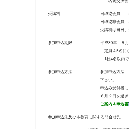
名刺交換会
受講料
：
日環協会員 5
日環協非会員 8
受講料は当日、
参加申込期限
：
平成30年 ５
定員４5名に
1社4名以内
参加申込方法
：
参加申込方法 
下さい。
申込み受付者に
６月２日を過ぎ
ご案内＆申込書
参加申込先及び本教育に関する問合せ先