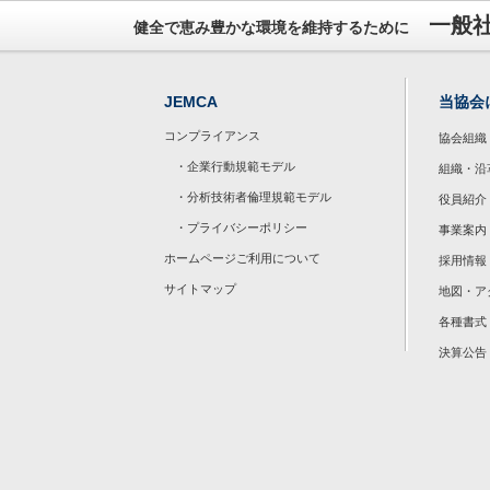
一般
健全で恵み豊かな環境を維持するために
JEMCA
当協会
コンプライアンス
協会組織
・企業行動規範モデル
組織・沿
・分析技術者倫理規範モデル
役員紹介
・プライバシーポリシー
事業案内
ホームページご利用について
採用情報
サイトマップ
地図・ア
各種書式
決算公告