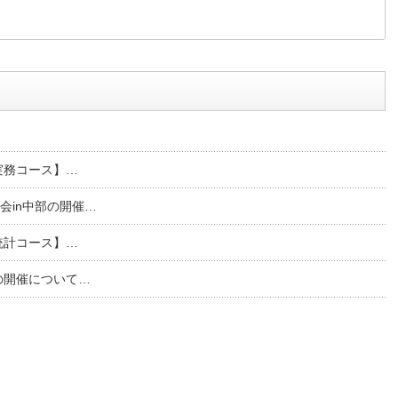
堅実務コース】…
会in中部の開催…
礎統計コース】…
の開催について…