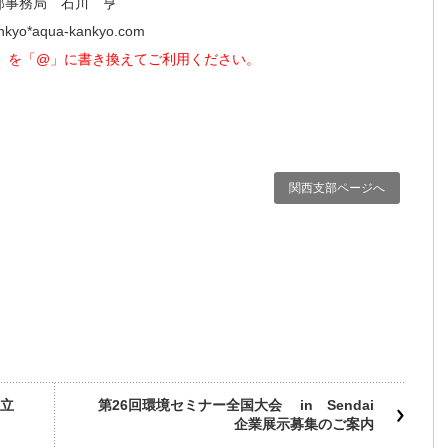
部事務局 石川 亨
o*aqua-kankyo.com
*」を「@」に書き換えてご利用ください。
関西支部ページへ
立
第26回環境セミナー全国大会 in Sendai
企業展示募集のご案内