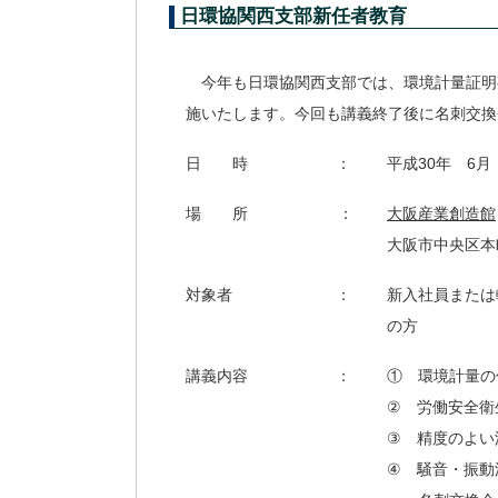
日環協関西支部新任者教育
今年も日環協関西支部では、環境計量証明
施いたします。今回も講義終了後に名刺交換
日 時
：
平成30年 6月 
場 所
：
大阪産業創造館
大阪市中央区本
対象者
：
新入社員または
の方
講義内容
：
① 環境計量の
② 労働安全衛
③ 精度のよい
④ 騒音・振動