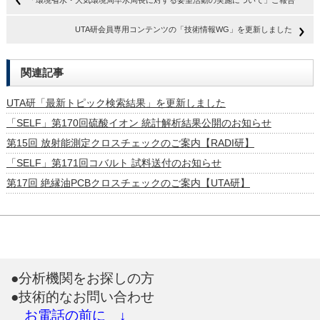
「環境省水・大気環境局早水局長に対する要望活動の実施について」ご報告
UTA研会員専用コンテンツの「技術情報WG」を更新しました
関連記事
UTA研「最新トピック検索結果」を更新しました
「SELF」第170回硫酸イオン 統計解析結果公開のお知らせ
第15回 放射能測定クロスチェックのご案内【RADI研】
「SELF」第171回コバルト 試料送付のお知らせ
第17回 絶縁油PCBクロスチェックのご案内【UTA研】
●分析機関をお探しの方
●技術的なお問い合わせ
お電話の前に ↓