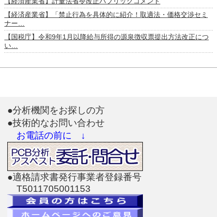
【経済産業省】計量法省令改正パブリックコメント
【経済産業省】「禁止行為を具体的に紹介！取適法・価格交渉セミ
ナー…
【国税庁】令和9年1月以降給与所得の源泉徴収票提出方法改正につ
い…
●分析機関をお探しの方
●技術的なお問い合わせ
お電話の前に ↓
●適格請求書発行事業者登録番号
T5011705001153