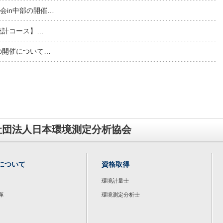
会in中部の開催…
礎統計コース】…
の開催について…
社団法人日本環境測定分析協会
について
資格取得
環境計量士
革
環境測定分析士