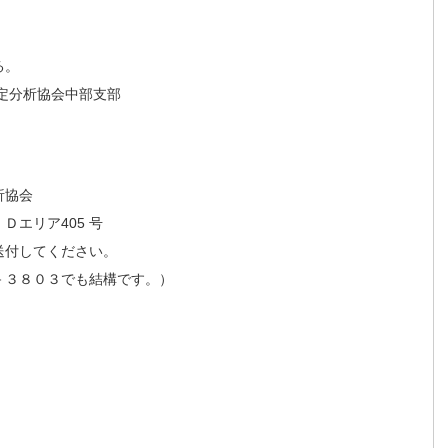
る。
定分析協会中部支部
析協会
Ｄエリア405 号
送付してください。
－３８０３でも結構です。）