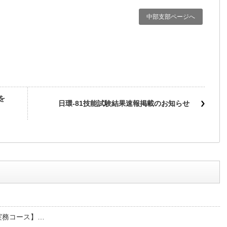
中部支部ページへ
を
日環-81技能試験結果速報掲載のお知らせ
堅実務コース】…