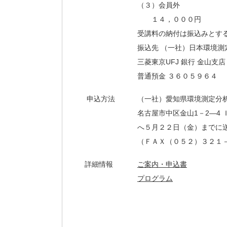
（３）会員外
１４，０００円
受講料の納付は振込みとす
振込先 （一社）日本環境測
三菱東京UFJ 銀行 金山支店
普通預金 ３６０５９６４
申込方法
（一社）愛知県環境測定分
名古屋市中区金山1－2—4 Ｉ
へ５月２２日（金）までに
（ＦＡＸ（０５２）３２１
詳細情報
ご案内・申込書
プログラム