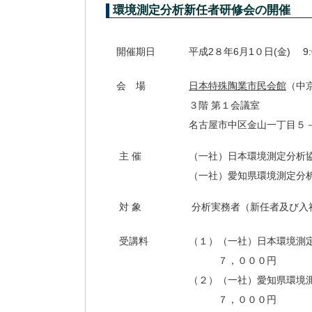
環境測定分析新任者研修会の開催
開催期日
平成2８年6月1０日(金) 9:00
会 場
日本特殊陶業市民会館
（中
３階 第１会議室
名古屋市中区金山一丁目５－１ T
主 催
（一社）日本環境測定分析協
（一社）愛知県環境測定分
対 象
分析実務者（新任者及び入
受講料
（１）（一社）日本環境測
７，０００円
（２）（一社）愛知県環境
７，０００円