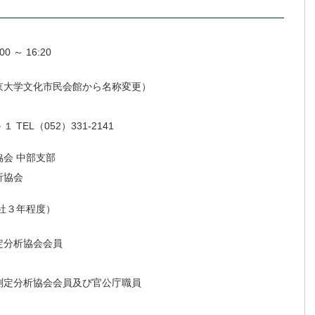
 ～ 16:20
京大学文化市民会館から名称変更）
EL（052）331-2141
会 中部支部
析協会
社３年程度）
定分析協会会員
測定分析協会会員及び官公庁職員