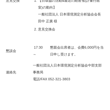
意見交換
【日環協の活動&最近の経産省(計量行政
室)の動向】
一般社団法人 日本環境測定分析協会会長
田中 正廣 様
意見交換会
17:30
懇親会出席者は、会費6,000円を当
懇談会
～
日申し受けます。
一般社団法人日本環境測定分析協会中部支部
連絡先
事務局
電話/FAX 052-321-3803