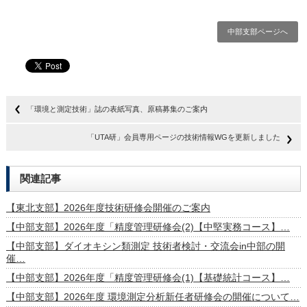
中部支部ページへ
「環境と測定技術」誌の表紙写真、原稿募集のご案内
「UTA研」会員専用ページの技術情報WGを更新しました
関連記事
【東北支部】2026年度技術研修会開催のご案内
【中部支部】2026年度「精度管理研修会(2)【中堅実務コース】…
【中部支部】ダイオキシン類測定 技術者検討・交流会in中部の開
催…
【中部支部】2026年度「精度管理研修会(1)【基礎統計コース】…
【中部支部】2026年度 環境測定分析新任者研修会の開催について…