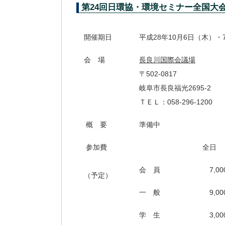
第24回日環協・環境セミナー全国大会 
開催期日
平成28年10月6日（木）・
会 場
長良川国際会議場
〒502-0817
岐阜市長良福光2695-2
ＴＥＬ：058-296-1200
概 要
準備中
参加費
全日
会 員
7,0
（予定）
一 般
9,0
学 生
3,0