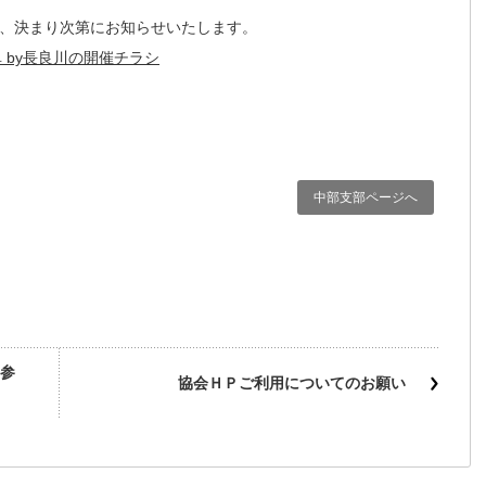
、決まり次第にお知らせいたします。
阜 by長良川の開催チラシ
中部支部ページへ
）参
協会ＨＰご利用についてのお願い