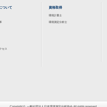
について
資格取得
環境計量士
革
環境測定分析士
クセス
Copyright ©
一般社団法人日本環境測定分析協会
All rights reserved.