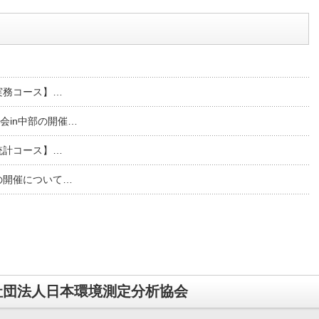
堅実務コース】…
会in中部の開催…
礎統計コース】…
の開催について…
社団法人日本環境測定分析協会