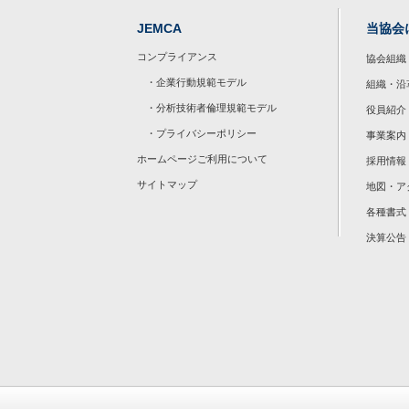
JEMCA
当協会
コンプライアンス
協会組織
・企業行動規範モデル
組織・沿
・分析技術者倫理規範モデル
役員紹介
・プライバシーポリシー
事業案内
ホームページご利用について
採用情報
サイトマップ
地図・ア
各種書式
決算公告