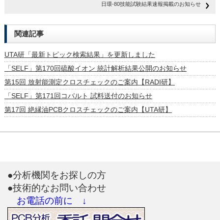
日環-80技能試験結果速報掲載のお知らせ
関連記事
UTA研「最新トピック検索結果」を更新しました
「SELF」第170回硫酸イオン 統計解析結果公開のお知らせ
第15回 放射能測定クロスチェックのご案内【RADI研】
「SELF」第171回コバルト 試料送付のお知らせ
第17回 絶縁油PCBクロスチェックのご案内【UTA研】
●分析機関をお探しの方
●技術的なお問い合わせ
お電話の前に ↓