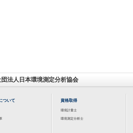
社団法人日本環境測定分析協会
について
資格取得
環境計量士
革
環境測定分析士