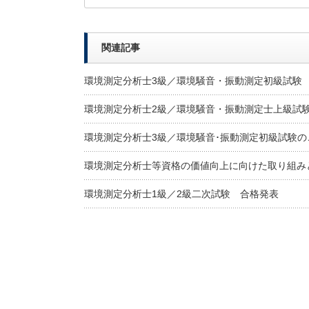
関連記事
環境測定分析士3級／環境騒音・振動測定初級試験
環境測定分析士2級／環境騒音・振動測定士上級試
環境測定分析士3級／環境騒音･振動測定初級試験の
環境測定分析士等資格の価値向上に向けた取り組み
環境測定分析士1級／2級二次試験 合格発表