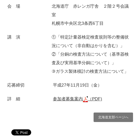
会 場
北海道庁 赤レンガ庁舎 ２階２号会議
室
札幌市中央区北3条西6丁目
講 演
①「特定計量器検定検査規則等の整備状
況について（非自動はかりを含む）」
②「分銅の検査方法について（基準器検
査及び実用基準分銅について）」
③ガラス製体積計の検査方法について」
応募締切
平成27年11月19日（金）
詳 細
参加者募集案内
（PDF)
北海道支部ページへ