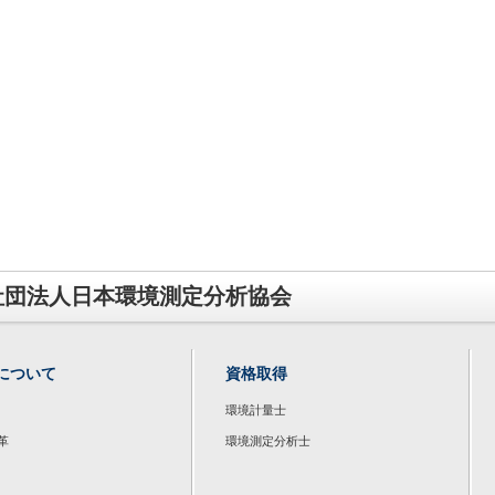
社団法人日本環境測定分析協会
について
資格取得
環境計量士
革
環境測定分析士