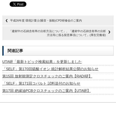
平成26年度 環境計量士(騒音・振動)CPD研修会のご案内
「建材中の石綿含有率の分析方法について」、「建材中の石綿含有率の分析
方法等に係る留意事項について」(厚生労働省)
関連記事
UTA研「最新トピック検索結果」を更新しました
「SELF」第170回硫酸イオン 統計解析結果公開のお知らせ
第15回 放射能測定クロスチェックのご案内【RADI研】
「SELF」第171回コバルト 試料送付のお知らせ
第17回 絶縁油PCBクロスチェックのご案内【UTA研】