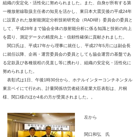
組織の安定化・活性化に努められました。また、自身が所有する第
一種放射線取扱主任者の知見を活かし、東日本大震災後の平成24年
に設置された放射能測定分析技術研究会（RADI研）委員会の委員と
して、平成28年まで協会全体の放射能分析に係る知識と技術の向上
を図り、測定データの精度向上・信頼性確保に貢献されました。
関口氏は、平成17年から理事に就任し、平成27年5月には副会長
に就任以降、企画・運営委員会の委員としても協会運営の基盤であ
る定款及び各種規程の見直し等に携わり、組織の安定化・活性化に
努められました。
表彰式は1日、午後1時30分から、ホテルインターコンチネンタル
東京ベイにて行われ、計量関係功労者経済産業大臣表彰は、片桐
様、関口様のほか4名の方が受賞されました。。
左から
関口和弘 氏