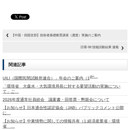
【中国・四国支部】技術者基礎教育講座（濃度）実施のご案内
日環-98 技能試験結果 速報
関連記事
st<…
UILI（国際民間試験所連合）」年会のご案内（1
「環境省 大森水・大気環境局長に対する要望活動の実施につい
て」ご…
2026年度通常社員総会 議案書・回答票・懇親会について
【お知らせ】日本適合性認定協会（JAB）パブリックコメント公開
に…
【お知らせ】中東情勢に関しての情報共有（1.経済産業省・環境
省 …