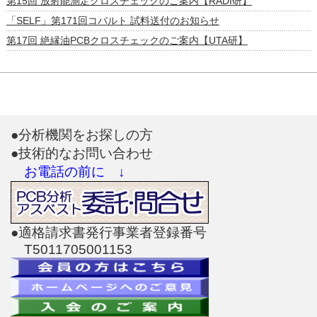
第15回 放射能測定クロスチェックのご案内【RADI研】
「SELF」第171回コバルト 試料送付のお知らせ
第17回 絶縁油PCBクロスチェックのご案内【UTA研】
●分析機関をお探しの方
●技術的なお問い合わせ
お電話の前に ↓
●適格請求書発行事業者登録番号
T5011705001153