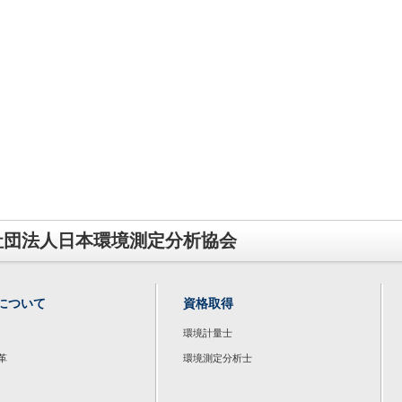
社団法人日本環境測定分析協会
について
資格取得
環境計量士
革
環境測定分析士