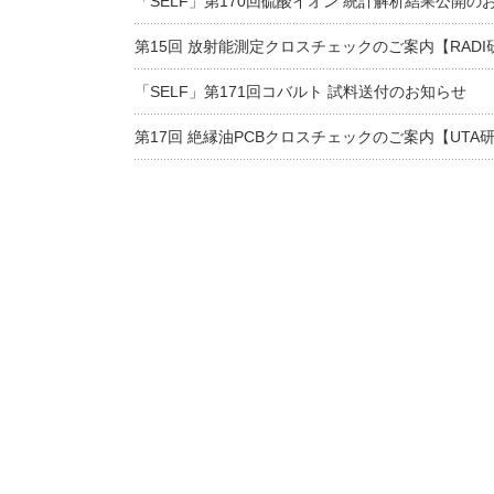
「SELF」第170回硫酸イオン 統計解析結果公開の
第15回 放射能測定クロスチェックのご案内【RADI
「SELF」第171回コバルト 試料送付のお知らせ
第17回 絶縁油PCBクロスチェックのご案内【UTA