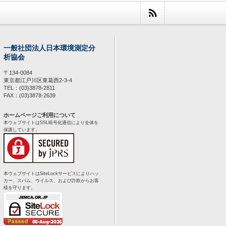
一般社団法人日本環境測定分
析協会
〒134-0084
東京都江戸川区東葛西2-3-4
TEL：(03)3878-2811
FAX：(03)3878-2639
ホームページご利用について
本ウェブサイトはSSL暗号化通信により全体を
保護しています。
本ウェブサイトはSiteLockサービスによりハッ
カー、スパム、ウイルス、および詐欺からお客
様を守ります。