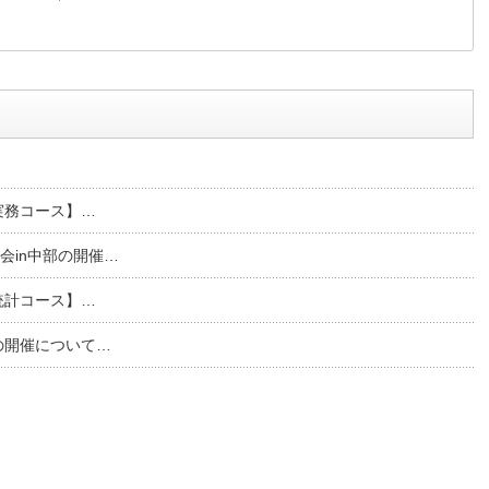
堅実務コース】…
会in中部の開催…
礎統計コース】…
の開催について…