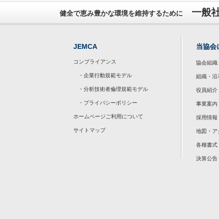
一般
健全で恵み豊かな環境を維持するために
JEMCA
当協会
コンプライアンス
協会組織
・企業行動規範モデル
組織・沿
・分析技術者倫理規範モデル
役員紹介
・プライバシーポリシー
事業案内
ホームページご利用について
採用情報
サイトマップ
地図・ア
各種書式
決算公告