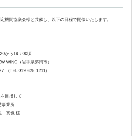
境測定機関協議会様と共催し、以下の日程で開催いたします。
0から19：00頃
 WING
（岩手県盛岡市）
019-625-1211)
業を目指して
慈事業所
 真也 様