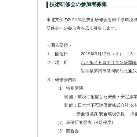
技術研修会の参加者募集
東北支部の2019年度技術研修会を岩手県環
研修会への参加者を広く募集します。
＜開催要領＞
１．開催日 2019年9月12日（木） 13：2
２．場 所
ホテルメトロポリタン盛岡NEW
岩手県盛岡市盛岡駅前北通2-27 (TEL 
３．研修会内容
（1）特別講演
演 題：環境に配慮した安全・安定操
講 師：日本地下石油備蓄株式会社 久
安全環境課 安全環境係長 澤里
（2）事例研究発表（4題程度）
（3）懇親会