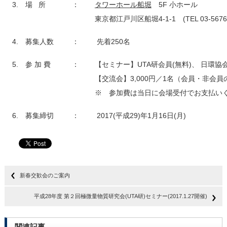
3. 場 所
：
タワーホール船堀
5F 小ホール
東京都江戸川区船堀4-1-1 (TEL 03-5676-
4. 募集人数
：
先着250名
5. 参 加 費
：
【セミナー】UTA研会員(無料)、 日環協会員(5
【交流会】3,000円／1名（
※ 参加費は当日に会場受付でお支払い
6. 募集締切
：
2017(平成29)年1月16日(月)
新春交歓会のご案内
平成28年度 第２回極微量物質研究会(UTA研)セミナー(2017.1.27開催)
関連記事