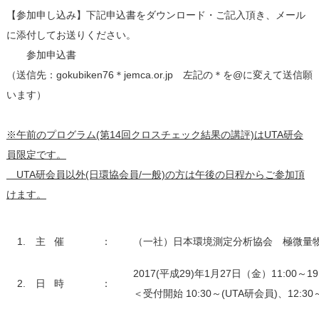
【参加申し込み】下記申込書をダウンロード・ご記入頂き、メール
に添付してお送りください。
参加申込書
（送信先：gokubiken76＊jemca.or.jp 左記の＊を@に変えて送信願
います）
※午前のプログラム(第14回クロスチェック結果の講評)はUTA研会
員限定です。
＿UTA研会員以外(日環協会員/一般)の方は午後の日程からご参加頂
けます。
1. 主 催
：
（一社）日本環境測定分析協会 極微量
2017(平成29)年1月27日（金）11:00～19
2. 日 時
：
＜受付開始 10:30～(UTA研会員)、12:3