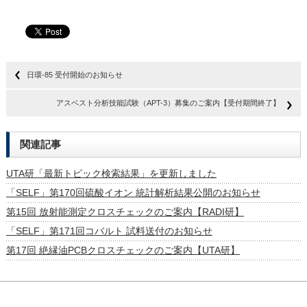
日環-85 受付開始のお知らせ
アスベスト分析技能試験（APT-3）募集のご案内【受付期間終了】
関連記事
UTA研「最新トピック検索結果」を更新しました
「SELF」第170回硫酸イオン 統計解析結果公開のお知らせ
第15回 放射能測定クロスチェックのご案内【RADI研】
「SELF」第171回コバルト 試料送付のお知らせ
第17回 絶縁油PCBクロスチェックのご案内【UTA研】