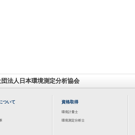
社団法人日本環境測定分析協会
について
資格取得
環境計量士
革
環境測定分析士