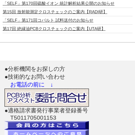
「SELF」第170回硫酸イオン 統計解析結果公開のお知らせ
第15回 放射能測定クロスチェックのご案内【RADI研】
「SELF」第171回コバルト 試料送付のお知らせ
第17回 絶縁油PCBクロスチェックのご案内【UTA研】
●分析機関をお探しの方
●技術的なお問い合わせ
お電話の前に ↓
●適格請求書発行事業者登録番号
T5011705001153