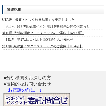
関連記事
UTA研「最新トピック検索結果」を更新しました
「SELF」第170回硫酸イオン 統計解析結果公開のお知らせ
第15回 放射能測定クロスチェックのご案内【RADI研】
「SELF」第171回コバルト 試料送付のお知らせ
第17回 絶縁油PCBクロスチェックのご案内【UTA研】
●分析機関をお探しの方
●技術的なお問い合わせ
お電話の前に ↓