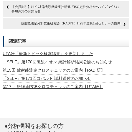
【会員割引】ｱｽﾍﾞｽﾄ偏光顕微鏡実技研修「ISO定性分析ﾄﾚｰﾆﾝｸﾞﾌﾟﾛｸﾞﾗﾑ」
参加募集のお知らせ
放射能測定分析技術研究会（RADI研）H25年度第1回セミナーの案内
関連記事
UTA研「最新トピック検索結果」を更新しました
「SELF」第170回硫酸イオン 統計解析結果公開のお知らせ
第15回 放射能測定クロスチェックのご案内【RADI研】
「SELF」第171回コバルト 試料送付のお知らせ
第17回 絶縁油PCBクロスチェックのご案内【UTA研】
●分析機関をお探しの方