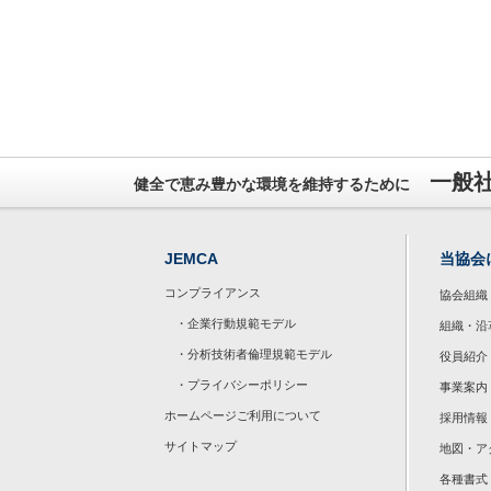
一般
健全で恵み豊かな環境を維持するために
JEMCA
当協会
コンプライアンス
協会組織
・企業行動規範モデル
組織・沿
・分析技術者倫理規範モデル
役員紹介
・プライバシーポリシー
事業案内
ホームページご利用について
採用情報
サイトマップ
地図・ア
各種書式