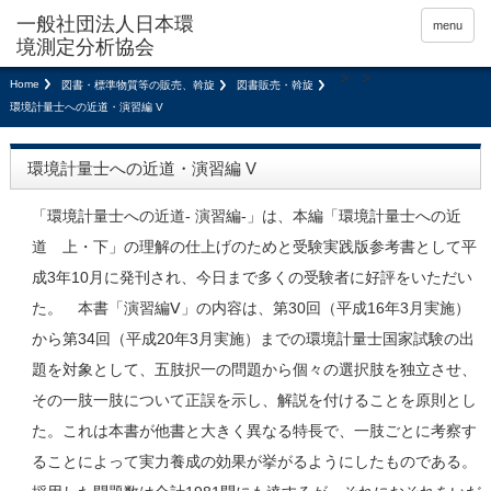
menu
>
>
Home
図書・標準物質等の販売、斡旋
図書販売・斡旋
環境計量士への近道・演習編 V
環境計量士への近道・演習編 V
「環境計量士への近道- 演習編-」は、本編「環境計量士への近
道 上・下」の理解の仕上げのためと受験実践版参考書として平
成3年10月に発刊され、今日まで多くの受験者に好評をいただい
た。 本書「演習編Ⅴ」の内容は、第30回（平成16年3月実施）
から第34回（平成20年3月実施）までの環境計量士国家試験の出
題を対象として、五肢択一の問題から個々の選択肢を独立させ、
その一肢一肢について正誤を示し、解説を付けることを原則とし
た。これは本書が他書と大きく異なる特長で、一肢ごとに考察す
ることによって実力養成の効果が挙がるようにしたものである。