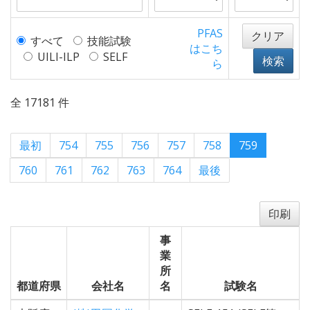
PFAS
クリア
すべて
技能試験
はこち
UILI-ILP
SELF
検索
ら
全 17181 件
最初
754
755
756
757
758
759
760
761
762
763
764
最後
印刷
事
業
所
都道府県
会社名
名
試験名