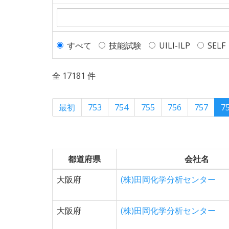
すべて
技能試験
UILI-ILP
SELF
全 17181 件
最初
753
754
755
756
757
7
都道府県
会社名
大阪府
(株)田岡化学分析センター
大阪府
(株)田岡化学分析センター