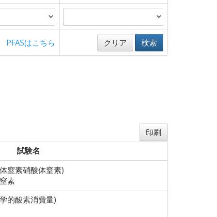
PFASはこちら
クリア
検索
印刷
試験名
亜硝酸体窒素硝酸体窒素)
体窒素
生物化学的酸素消費量)