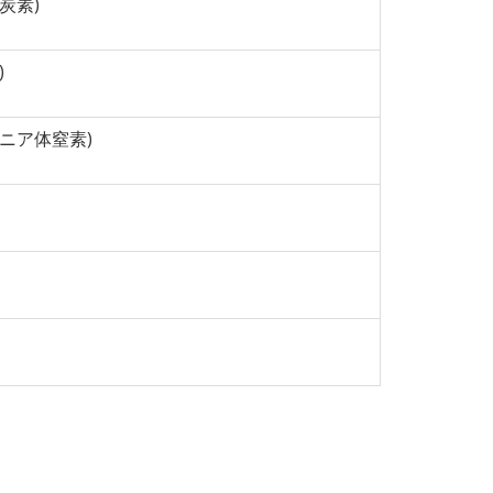
体炭素)
)
ンモニア体窒素)