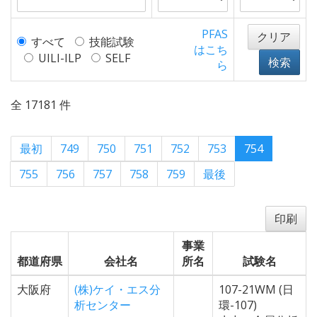
PFAS
クリア
すべて
技能試験
はこち
UILI-ILP
SELF
検索
ら
全 17181 件
最初
749
750
751
752
753
754
755
756
757
758
759
最後
印刷
事業
都道府県
会社名
所名
試験名
大阪府
(株)ケイ・エス分
107-21WM (日
析センター
環-107)