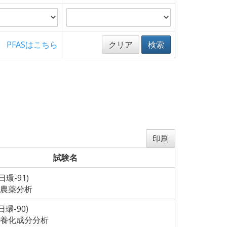
PFASはこちら
クリア
検索
印刷
試験名
(日環-91)
農薬分析
(日環-90)
養化成分分析