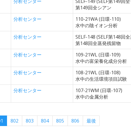
分析センター
SELF-149 (SELF第149回
第149回全シアン
分析センター
110-21WA (日環-110)
水中の陰イオン分析
分析センター
SELF-148 (SELF第148
第148回全蒸発残留物
分析センター
109-21WL (日環-109)
水中の富栄養化成分分析
分析センター
108-21WL (日環-108)
水中の生活環境項目試験
分析センター
107-21WM (日環-107)
水中の金属分析
01
802
803
804
805
806
最後