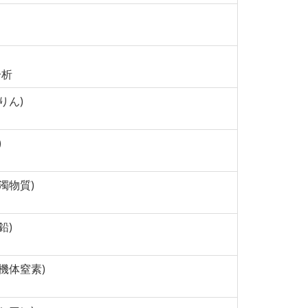
分析
全りん)
)
懸濁物質)
鉛)
回無機体窒素)