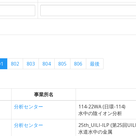
01
802
803
804
805
806
最後
事業所名
分析センター
114-22WA (日環-114)
水中の陰イオン分析
分析センター
25th_UILI-ILP (第25回UILI
水道水中の金属