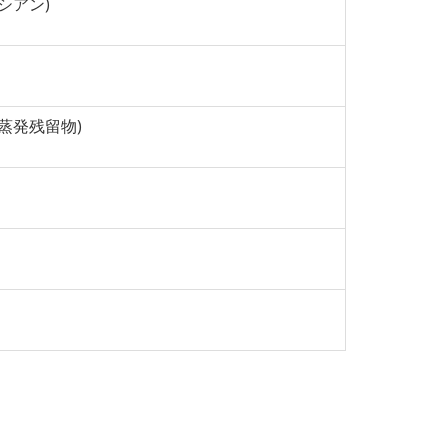
全シアン)
回全蒸発残留物)