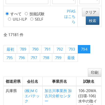
PFAS
クリア
すべて
技能試験
はこち
UILI-ILP
SELF
検索
ら
全 17181 件
最初
789
790
791
792
793
794
795
796
797
798
799
最後
印刷
都道府県
会社名
事業所名
試験名
兵庫県
(株)ＭＣ
加古川事業所 加
106-20WA
エバテッ
古川分析センタ
(日環-106)
ク
ー
水中の陰イ