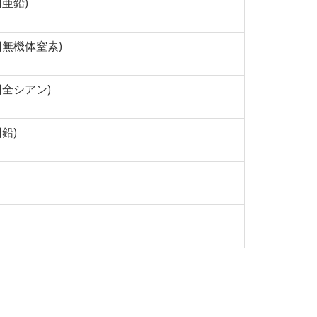
1回亜鉛)
50回無機体窒素)
49回全シアン)
回鉛)