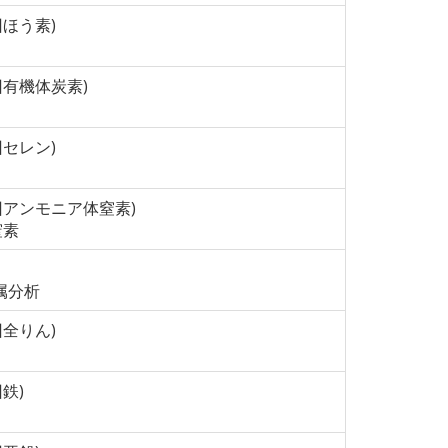
9回ほう素)
56回有機体炭素)
5回セレン)
157回アンモニア体窒素)
窒素
属分析
2回全りん)
回鉄)