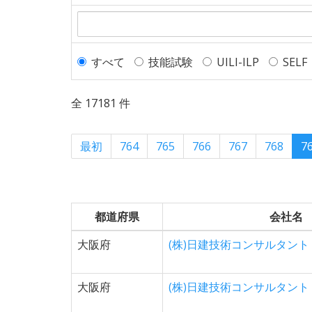
すべて
技能試験
UILI-ILP
SELF
全 17181 件
最初
764
765
766
767
768
7
都道府県
会社名
大阪府
(株)日建技術コンサルタント
大阪府
(株)日建技術コンサルタント