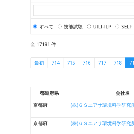
すべて
技能試験
UILI-ILP
SELF
全 17181 件
最初
714
715
716
717
718
7
都道府県
会社名
京都府
(株)ＧＳユアサ環境科学研究
京都府
(株)ＧＳユアサ環境科学研究