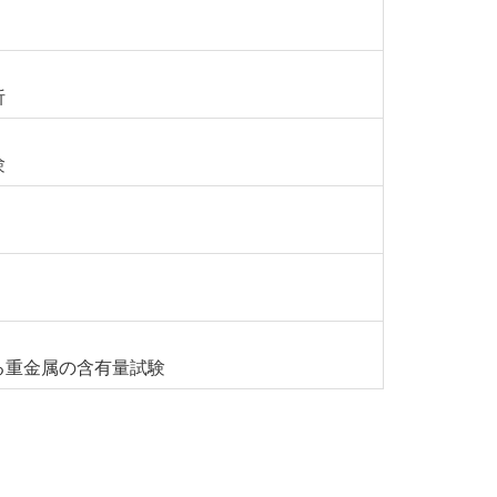
析
験
る重金属の含有量試験