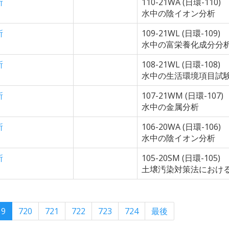
所
110-21WA (日環-110)
水中の陰イオン分析
所
109-21WL (日環-109)
水中の富栄養化成分分
所
108-21WL (日環-108)
水中の生活環境項目試
所
107-21WM (日環-107)
水中の金属分析
所
106-20WA (日環-106)
水中の陰イオン分析
所
105-20SM (日環-105)
土壌汚染対策法におけ
19
720
721
722
723
724
最後