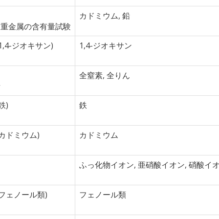
カドミウム, 鉛
る重金属の含有量試験
9回1,4-ジオキサン)
1,4-ジオキサン
全窒素, 全りん
析
鉄)
鉄
7回カドミウム)
カドミウム
ふっ化物イオン, 亜硝酸イオン, 硝酸イオ
66回フェノール類)
フェノール類