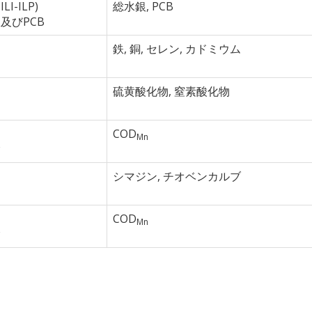
LI-ILP)
総水銀, PCB
及びPCB
鉄, 銅, セレン, カドミウム
硫黄酸化物, 窒素酸化物
COD
Mn
験
シマジン, チオベンカルブ
COD
Mn
験