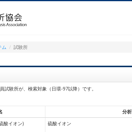
テム
試験所
員試験所が、検索対象（日環-97以降）です。
名
分析
0回硫酸イオン)
硫酸イオン