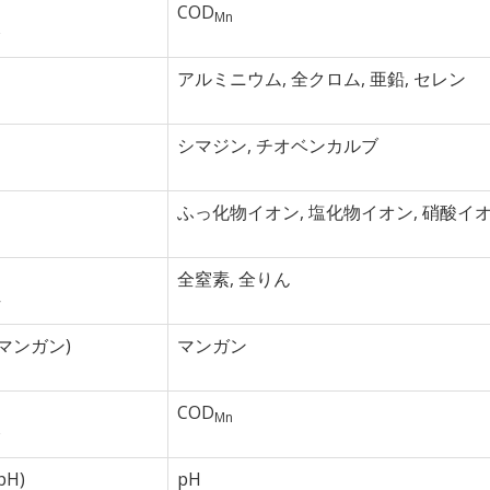
COD
Mn
験
アルミニウム, 全クロム, 亜鉛, セレン
シマジン, チオベンカルブ
ふっ化物イオン, 塩化物イオン, 硝酸イオ
全窒素, 全りん
析
2回マンガン)
マンガン
COD
Mn
験
pH)
pH