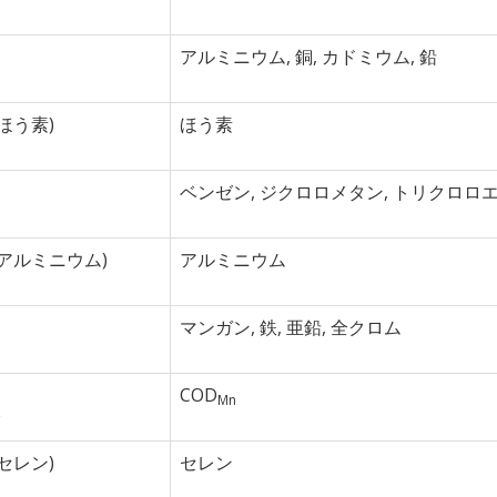
アルミニウム, 銅, カドミウム, 鉛
9回ほう素)
ほう素
ベンゼン, ジクロロメタン, トリクロロエチ
58回アルミニウム)
アルミニウム
マンガン, 鉄, 亜鉛, 全クロム
COD
Mn
験
5回セレン)
セレン